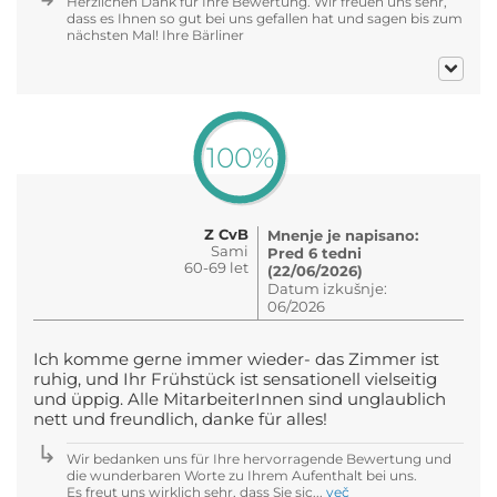
Herzlichen Dank für Ihre Bewertung. Wir freuen uns sehr,
dass es Ihnen so gut bei uns gefallen hat und sagen bis zum
nächsten Mal! Ihre Bärliner
100%
Z CvB
Mnenje je napisano:
Sami
Pred 6 tedni
60-69 let
(22/06/2026)
Datum izkušnje:
06/2026
Ich komme gerne immer wieder- das Zimmer ist
ruhig, und Ihr Frühstück ist sensationell vielseitig
und üppig. Alle MitarbeiterInnen sind unglaublich
nett und freundlich, danke für alles!
Wir bedanken uns für Ihre hervorragende Bewertung und
die wunderbaren Worte zu Ihrem Aufenthalt bei uns.
Es freut uns wirklich sehr, dass Sie sic...
več