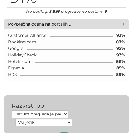
Na podlagi
3,893
pregledov na portalih
9
+
Povprečna ocena na portalih 9
Customer Alliance
93%
Booking.com
87%
Google
92%
HolidayCheck
93%
Hotels.com
86%
Expedia
85%
HRS
89%
Razvrsti po
: