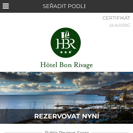
CERTIFIKÁT
co je tohle?
REZERVOVAT NYNÍ
Public Reviews Score