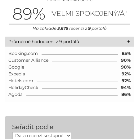
89
%
"VELMI SPOKOJENÝ/Á"
Na základě
3,675
recenzí z
9
portálů
+
Průměrné hodnocení z 9 portálů
Booking.com
85%
Customer Alliance
90%
Google
90%
Expedia
92%
Hotels.com
92%
HolidayCheck
94%
Agoda
86%
Seřadit podle
: