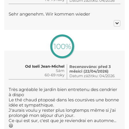
Datum zážitku: 04/2026
Sehr angenehm. Wir kommen wieder
100%
Od Iseli Jean-Michel
Recenzováno: před 3
Sám
měsíci (22/04/2026)
60-69 roky
Datum zážitku: 04/2026
Très agréable le jardin bien entretenu des cendrier
à dispo
Le thé chaud ptoposé dans les coursives une bonne
idée et sympathique.
J'aurais voulu y rester plus longtemps même si j'ai
prolongé mon séjour d'un jour.
Ce qui est sur, c'est que je reviendrai en automne...
😃