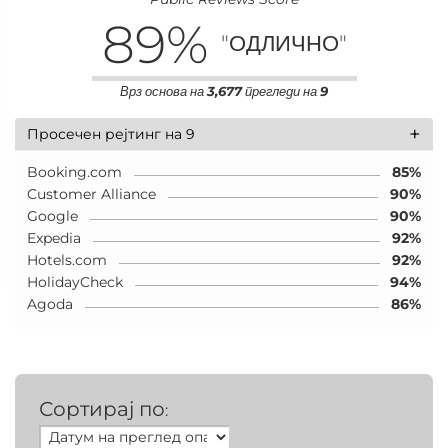
89
%
"ОДЛИЧНО"
Врз основа на
3,677
прегледи на
9
+
Просечен рејтинг на 9
Booking.com
85%
Customer Alliance
90%
Google
90%
Expedia
92%
Hotels.com
92%
HolidayCheck
94%
Agoda
86%
Сортирај по
: