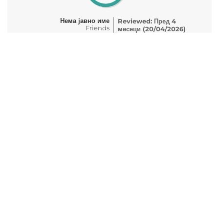
Нема јавно име
Reviewed: Пред 4
Friends
месеци (20/04/2026)
50-59 years
Датум на искуство:
04/2026
une très belle découverte
91%
Нема јавно име
Reviewed: Пред 4
Couple
месеци (19/04/2026)
70-79 years
Датум на искуство:
04/2026
Das Hotel liegt perfekt. Herrliche Aussicht, ruhig,
einfach,... Das Zimmer benötigt kleine