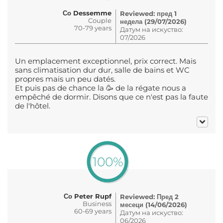
Со Dessemme
Reviewed: пред 1
Couple
недела (29/07/2026)
70-79 years
Датум на искуство:
07/2026
Un emplacement exceptionnel, prix correct. Mais
sans climatisation dur dur, salle de bains et WC
propres mais un peu datés.
Et puis pas de chance la 🥳 de la régate nous a
empêché de dormir. Disons que ce n'est pas la faute
de l'hôtel.
100%
Со Peter Rupf
Reviewed: Пред 2
Business
месеци (14/06/2026)
60-69 years
Датум на искуство:
06/2026