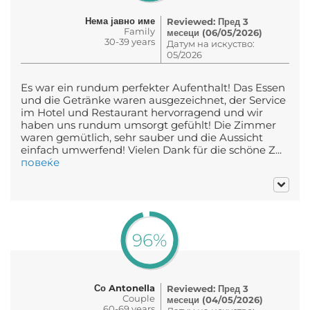
Нема јавно име
Reviewed: Пред 3
Family
месеци (06/05/2026)
30-39 years
Датум на искуство:
05/2026
Es war ein rundum perfekter Aufenthalt! Das Essen
und die Getränke waren ausgezeichnet, der Service
im Hotel und Restaurant hervorragend und wir
haben uns rundum umsorgt gefühlt! Die Zimmer
waren gemütlich, sehr sauber und die Aussicht
einfach umwerfend! Vielen Dank für die schöne Z...
повеќе
96%
Со Antonella
Reviewed: Пред 3
Couple
месеци (04/05/2026)
60-69 years