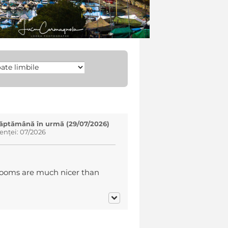
 săptămână în urmă (29/07/2026)
enței: 07/2026
 rooms are much nicer than