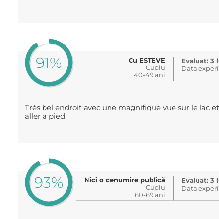
91%
Cu ESTEVE
Evaluat: 3 
Cuplu
Data experi
40-49 ani
Très bel endroit avec une magnifique vue sur le lac et
aller à pied.
93%
Nici o denumire publică
Evaluat: 3 
Cuplu
Data experi
60-69 ani