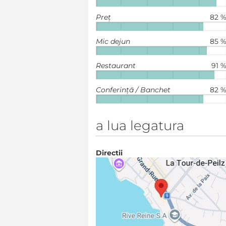
Preț
82 
Mic dejun
85 
Restaurant
91 
Conferință / Banchet
82 
a lua legatura
Directii