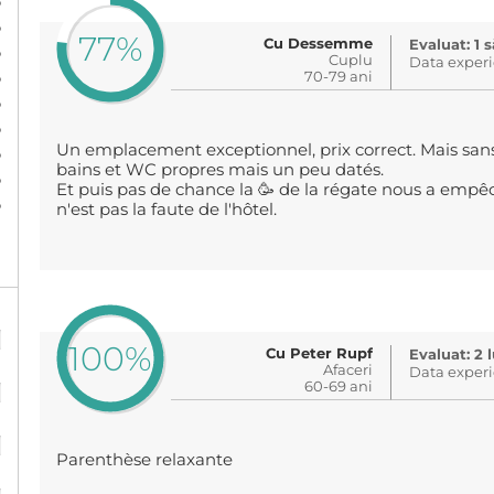
%
%
77%
Cu Dessemme
Evaluat: 1
%
Cuplu
Data experi
%
70-79 ani
%
%
Un emplacement exceptionnel, prix correct. Mais sans 
%
bains et WC propres mais un peu datés.
%
Et puis pas de chance la 🥳 de la régate nous a empê
%
n'est pas la faute de l'hôtel.
%
100%
Cu Peter Rupf
Evaluat: 2 
Afaceri
%
Data experi
60-69 ani
%
Parenthèse relaxante
%