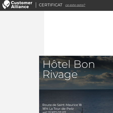
CERTIFICAT
ce este asta?
Hôtel Bon
Rivage
Route de Saint-Maurice 18
1814
La Tour-de-Peilz
+41 21 977 07 07