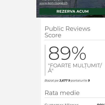
www.bon-rivage.ch
REZERVA ACUM
Public Reviews
Score
89
%
"FOARTE MULȚUMIT/
Ă"
Bazat pe
3,677
9
portalurile
9
Rata medie