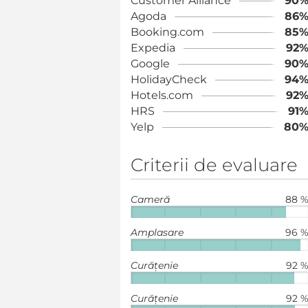
Customer Alliance
90
Agoda
86
Booking.com
85
Expedia
92
Google
90
HolidayCheck
94
Hotels.com
92
HRS
91
Yelp
80
Criterii de evaluare
Cameră
88 
Amplasare
96 
Curățenie
92 
Curățenie
92 