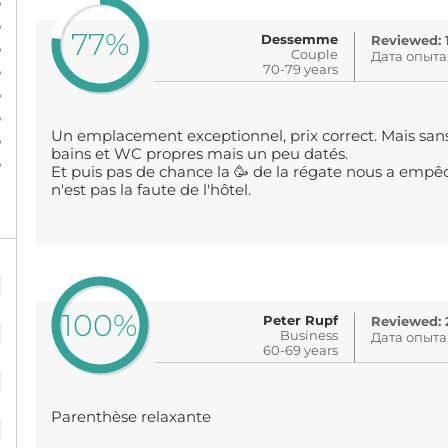
%
%
77%
Dessemme
Reviewed: 
%
Couple
Дата опыта
%
70-79 years
%
%
Un emplacement exceptionnel, prix correct. Mais sans 
%
bains et WC propres mais un peu datés.
%
Et puis pas de chance la 🥳 de la régate nous a empê
n'est pas la faute de l'hôtel.
%
100%
%
Peter Rupf
Reviewed: 2
Business
Дата опыта
60-69 years
%
%
Parenthèse relaxante