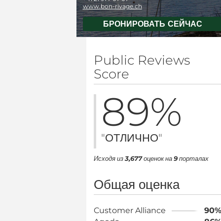
www.bon-rivage.ch
БРОНИРОВАТЬ СЕЙЧАС
Public Reviews
Score
89
%
"ОТЛИЧНО"
Исходя из
3,677
оценок на
9
порталах
Общая оценка
Customer Alliance
90