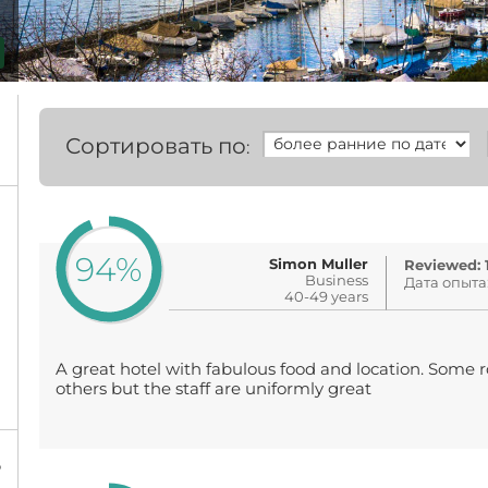
Сортировать по
:
94%
Simon Muller
Reviewed: 
Business
Дата опыта
40-49 years
A great hotel with fabulous food and location. Some
others but the staff are uniformly great
%