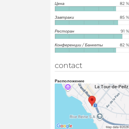
Цена
82 
Завтраки
85 
Ресторан
91 
Конференции / Банкеты
82 
contact
Расположение