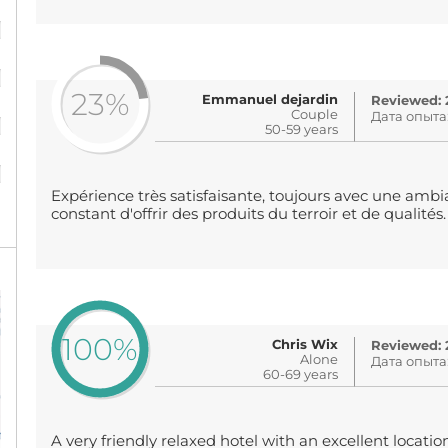
%
%
23%
Emmanuel dejardin
Reviewed: 2
%
Couple
Дата опыта
50-59 years
%
Expérience très satisfaisante, toujours avec une ambi
constant d'offrir des produits du terroir et de qualités.
100%
Chris Wix
Reviewed: 2
Alone
Дата опыта
60-69 years
A very friendly relaxed hotel with an excellent locatio