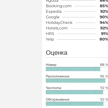
Agoda
86
Booking.com
85
Expedia
92
Google
90
HolidayCheck
94
Hotels.com
92
HRS
91
Yelp
80
Оценка
Номер
88 
Расположение
96 
Чистота
92 
Обслуживание
92 