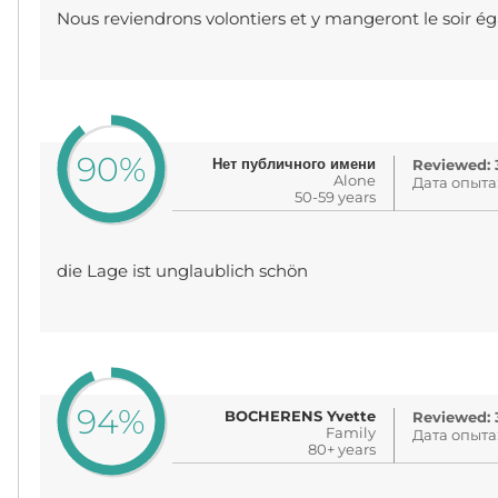
Nous reviendrons volontiers et y mangeront le soir é
90%
Нет публичного имени
Reviewed: 3
Alone
Дата опыта
50-59 years
die Lage ist unglaublich schön
94%
BOCHERENS Yvette
Reviewed: 3
Family
Дата опыта
80+ years