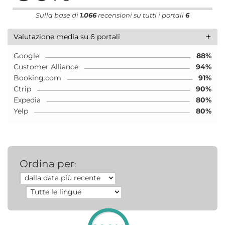
Sulla base di
1.066
recensioni su tutti i portali
6
+
Valutazione media su 6 portali
Google
88%
Customer Alliance
94%
Booking.com
91%
Ctrip
90%
Expedia
80%
Yelp
80%
Ordina per
: