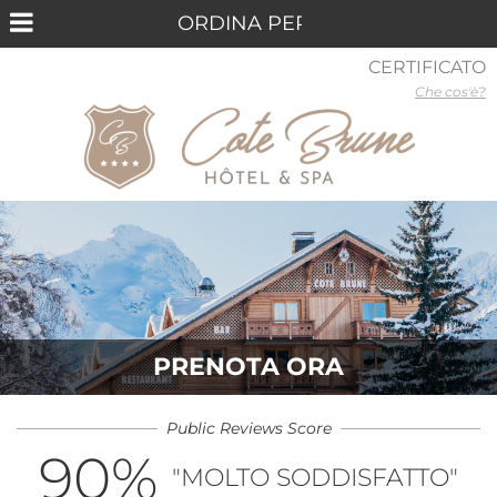
CERTIFICATO
Che cos'è?
PRENOTA ORA
Public Reviews Score
90
%
"MOLTO SODDISFATTO"