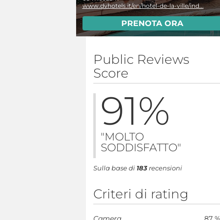
www.dvhotels.it/en/hotel-de-la-ville/ind...
PRENOTA ORA
Public Reviews
Score
91
%
"MOLTO
SODDISFATTO"
Sulla base di
183
recensioni
Criteri di rating
Camera
87 