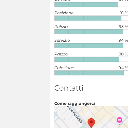
Posizione
91 
Pulizia
93 
Servizio
94 
Prezzo
88 
Colazione
94 
Contatti
Come raggiungerci