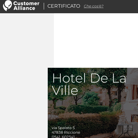
CERTIFICATO
Che cos'è?
Hotel De La
Ville
via Spalato 5
47838
Riccione
0541 .602341