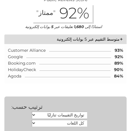
92
%
"ممتاز"
استنادًا إلى
1,680
تعليقات عبر
5
بوابات إلكترونية
+
متوسط التقييم عبر 5 بوابات إلكترونية
Customer Alliance
93%
Google
92%
Booking.com
89%
HolidayCheck
90%
Agoda
84%
ترتيب حسب
: