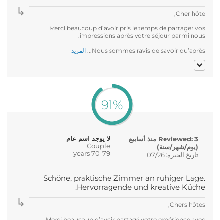
Cher hôte,
Merci beaucoup d’avoir pris le temps de partager vos
impressions après votre séjour parmi nous.
Nous sommes ravis de savoir qu’après...
المزيد
91%
لا يوجد اسم عام
Reviewed: 3 منذ أسابيع
Couple
(يوم/شهر/سنة)
70-79 years
تاريخ الخبرة: 07/26
Schöne, praktische Zimmer an ruhiger Lage.
Hervorragende und kreative Küche.
Chers hôtes,
Merci beaucoup d’avoir partagé votre expérience avec