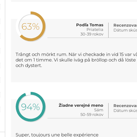
%
%
63%
Podľa Tomas
Recenzovan
Priatelia
Dátum skús
%
30-39 rokov
%
Trångt och mörkt rum. När vi checkade in vid 15 var vår
%
det om 1 timme. Vi skulle iväg på bröllop och då löst
och dystert.
%
%
94%
%
Žiadne verejné meno
Recenzovan
Sám
Dátum skús
50-59 rokov
Super, toujours une belle expérience