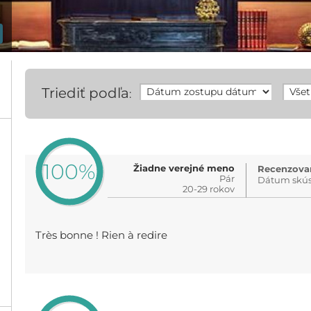
Triediť podľa
:
100%
Žiadne verejné meno
Recenzovan
Pár
Dátum skús
20-29 rokov
Très bonne ! Rien à redire