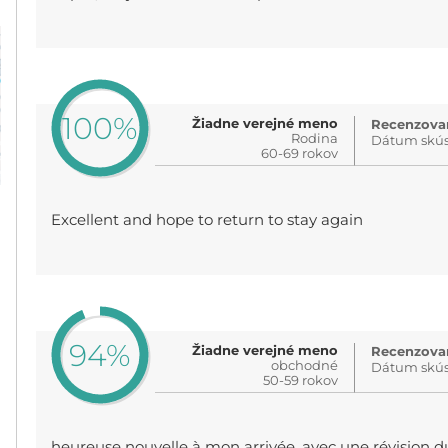
100%
Žiadne verejné meno
Recenzovan
Rodina
Dátum skús
60-69 rokov
Excellent and hope to return to stay again
94%
Žiadne verejné meno
Recenzovan
obchodné
Dátum skús
50-59 rokov
heureuse nouvelle à mon arrivée, avec une révision du 