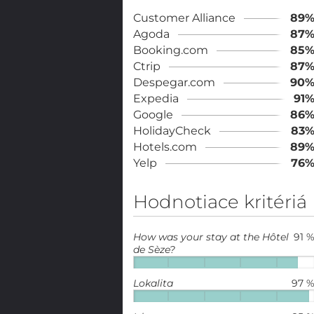
Customer Alliance
89
Agoda
87
Booking.com
85
Ctrip
87
Despegar.com
90
Expedia
91
Google
86
HolidayCheck
83
Hotels.com
89
Yelp
76
Hodnotiace kritériá
How was your stay at the Hôtel
91 
de Sèze?
Lokalita
97 