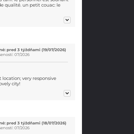
e qualité. un petit couac: le
é: pred 3 týždňami (19/07/2026)
eností: 07/2026
 location; very responsive
ovely city!
é: pred 3 týždňami (18/07/2026)
eností: 07/2026