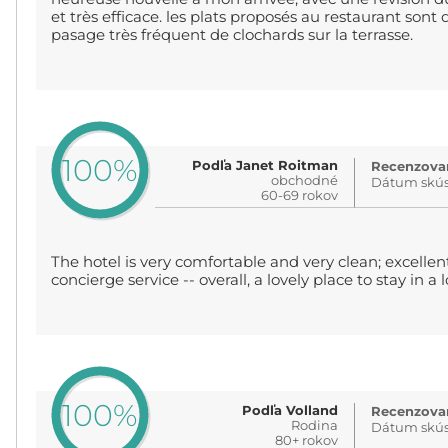
et très efficace. les plats proposés au restaurant sont d
pasage très fréquent de clochards sur la terrasse.
100%
Podľa Janet Roitman
Recenzovan
obchodné
Dátum skús
60-69 rokov
The hotel is very comfortable and very clean; excellent
concierge service -- overall, a lovely place to stay in a l
100%
Podľa Volland
Recenzovan
Rodina
Dátum skús
80+ rokov