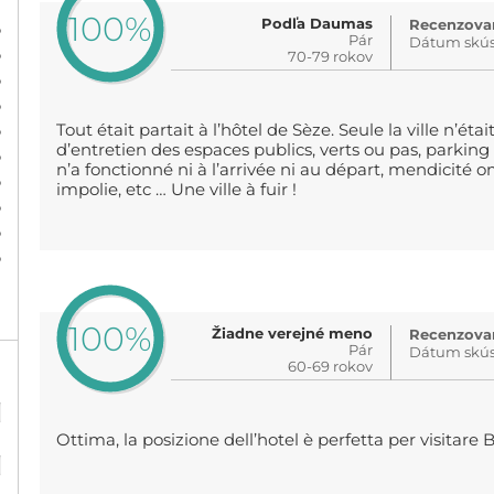
100%
Podľa Daumas
Recenzovan
%
Pár
Dátum skús
%
70-79 rokov
%
%
%
Tout était partait à l’hôtel de Sèze. Seule la ville n’ét
d’entretien des espaces publics, verts ou pas, parking
%
n’a fonctionné ni à l’arrivée ni au départ, mendicité 
%
impolie, etc … Une ville à fuir !
%
%
%
100%
Žiadne verejné meno
Recenzovan
Pár
Dátum skús
60-69 rokov
%
Ottima, la posizione dell’hotel è perfetta per visitare
%