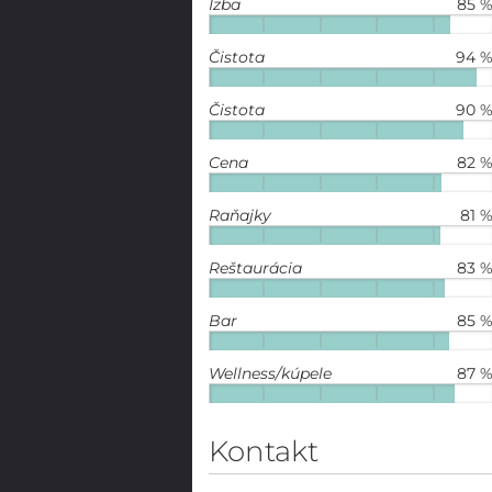
Izba
85 
Čistota
94 
Čistota
90 
Cena
82 
Raňajky
81 
Reštaurácia
83 
Bar
85 
Wellness/kúpele
87 
Kontakt