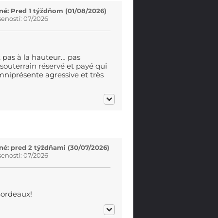
é: Pred 1 týždňom (01/08/2026)
eností: 07/2026
ait pas à la hauteur… pas
 souterrain réservé et payé qui
omniprésente agressive et très
é: pred 2 týždňami (30/07/2026)
eností: 07/2026
 Bordeaux!