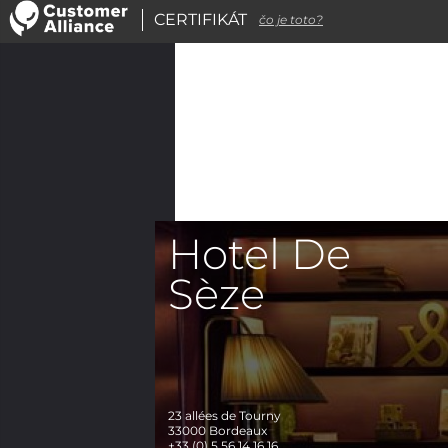
CERTIFIKÁT
čo je toto?
Hotel De
Sèze
23 allées de Tourny
33000
Bordeaux
+33 (0) 5 56 14 16 16