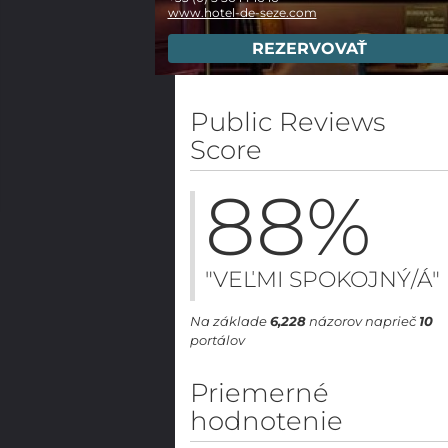
www.hotel-de-seze.com
REZERVOVAŤ
Public Reviews
Score
88
%
"VEĽMI SPOKOJNÝ/Á"
Na základe
6,228
názorov naprieč
10
portálov
Priemerné
hodnotenie