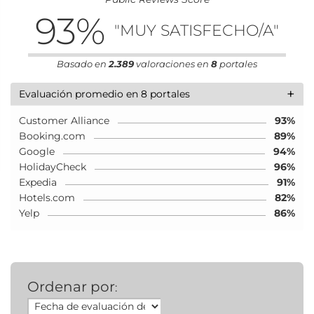
93
%
"MUY SATISFECHO/A"
Basado en
2.389
valoraciones en
8
portales
+
Evaluación promedio en 8 portales
Customer Alliance
93%
Booking.com
89%
Google
94%
HolidayCheck
96%
Expedia
91%
Hotels.com
82%
Yelp
86%
Ordenar por
: