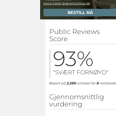
www.hotel-duenenschloss.de
BESTILL NÅ
Public Reviews
Score
93
%
"SVÆRT FORNØYD"
Basert på
2,388
omtaler for
8
nettstede
Gjennomsnittlig
vurdering