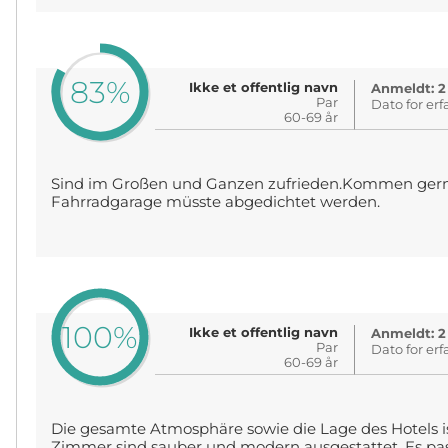
83%
Ikke et offentlig navn
Anmeldt: 2
Par
Dato for erf
60-69 år
Sind im Großen und Ganzen zufrieden.Kommen gern
Fahrradgarage müsste abgedichtet werden.
100%
Ikke et offentlig navn
Anmeldt: 2
Par
Dato for erf
60-69 år
Die gesamte Atmosphäre sowie die Lage des Hotels i
Zimmer sind sauber und modern ausgestattet. Es passt