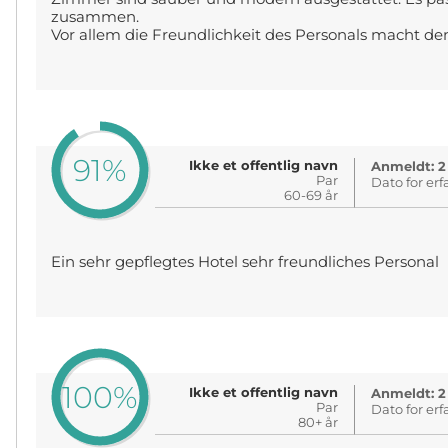
zusammen.
Vor allem die Freundlichkeit des Personals macht de
91%
Ikke et offentlig navn
Anmeldt: 2
Par
Dato for erf
60-69 år
Ein sehr gepflegtes Hotel sehr freundliches Personal
100%
Ikke et offentlig navn
Anmeldt: 2
Par
Dato for erf
80+ år