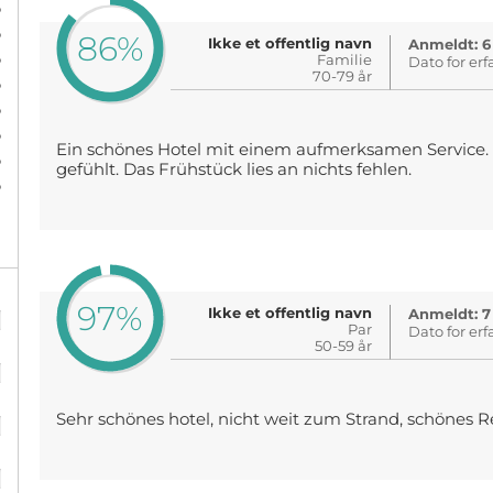
%
%
86%
Ikke et offentlig navn
Anmeldt: 6
%
Familie
Dato for erf
70-79 år
%
%
%
Ein schönes Hotel mit einem aufmerksamen Service
%
gefühlt. Das Frühstück lies an nichts fehlen.
%
%
97%
Ikke et offentlig navn
Anmeldt: 7
Par
Dato for erf
50-59 år
%
%
Sehr schönes hotel, nicht weit zum Strand, schönes R
%