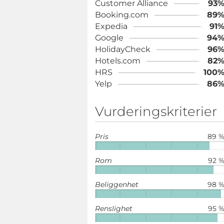
Customer Alliance
93
Booking.com
89
Expedia
91
Google
94
HolidayCheck
96
Hotels.com
82
HRS
100
Yelp
86
Vurderingskriterier
Pris
89 
Rom
92 
Beliggenhet
98 
Renslighet
95 