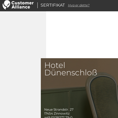
SERTIFIKAT
Hva er dette?
Hotel
Dünenschloß
Neue Strandstr. 27
17454
Zinnowitz
+49 (0)38377 79-0