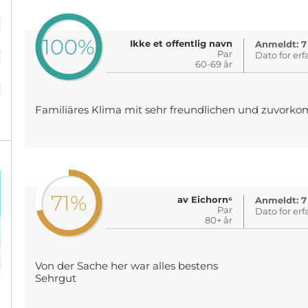
%
100%
Ikke et offentlig navn
%
Anmeldt: 7
Par
Dato for erf
60-69 år
%
Familiäres Klima mit sehr freundlichen und zuvor
71%
av Eichorn⁶
Anmeldt: 7
Par
Dato for erf
80+ år
Von der Sache her war alles bestens
Sehrgut