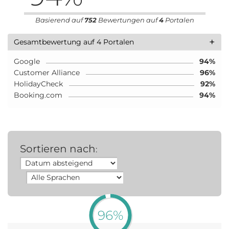
Basierend auf
752
Bewertungen auf
4
Portalen
+
Gesamtbewertung auf 4 Portalen
Google
94%
Customer Alliance
96%
HolidayCheck
92%
Booking.com
94%
Sortieren nach
:
96%