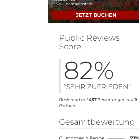
91320
Ebermannstadt
JETZT BUCHEN
Public Reviews
Score
82
%
"SEHR ZUFRIEDEN"
Basierend auf
457
Bewertungen auf
9
Portalen
Gesamtbewertung
Customer Alliance
71