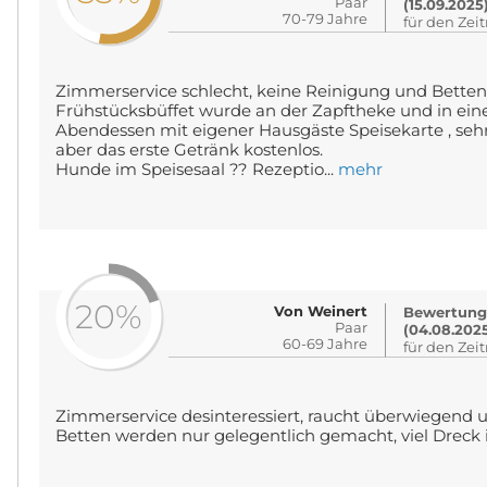
Paar
(15.09.2025
70-79 Jahre
für den Zei
Zimmerservice schlecht, keine Reinigung und Bette
Frühstücksbüffet wurde an der Zapftheke und in ein
Abendessen mit eigener Hausgäste Speisekarte , sehr
aber das erste Getränk kostenlos.
Hunde im Speisesaal ?? Rezeptio...
mehr
20%
Von Weinert
Bewertung 
Paar
(04.08.202
60-69 Jahre
für den Zei
Zimmerservice desinteressiert, raucht überwiegend 
Betten werden nur gelegentlich gemacht, viel Dreck 