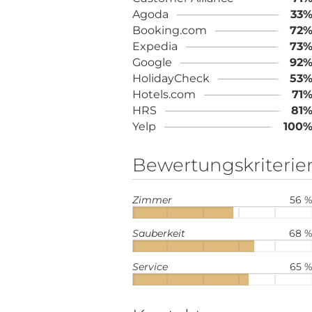
Agoda
33
Booking.com
72
Expedia
73
Google
92
HolidayCheck
53
Hotels.com
71
HRS
81
Yelp
100
Bewertungskriterie
Zimmer
56 
Sauberkeit
68 
Service
65 