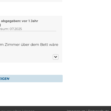
abgegeben: vor 1 Jahr
)
traum: 07.2025
 im Zimmer über dem Bett wäre
IGEN