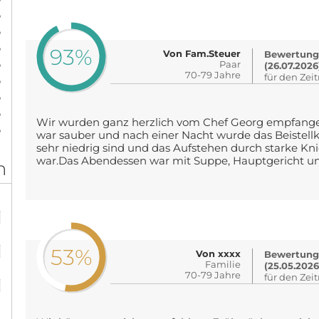
%
%
%
93%
Von Fam.Steuer
Bewertung
%
Paar
(26.07.2026
70-79 Jahre
für den Zei
%
%
%
Wir wurden ganz herzlich vom Chef Georg empfang
%
war sauber und nach einer Nacht wurde das Beistellk
sehr niedrig sind und das Aufstehen durch starke K
war.Das Abendessen war mit Suppe, Hauptgericht un.
n
%
%
53%
Von xxxx
Bewertung
Familie
(25.05.2026
%
70-79 Jahre
für den Zei