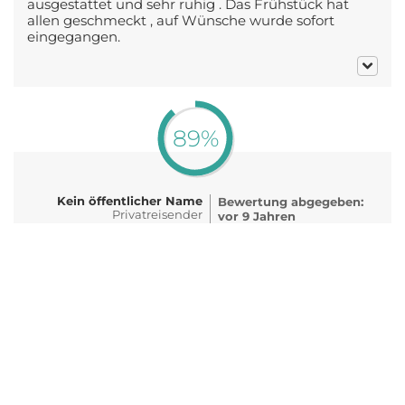
ausgestattet und sehr ruhig . Das Frühstück hat
allen geschmeckt , auf Wünsche wurde sofort
eingegangen.
89%
Kein öffentlicher Name
Bewertung abgegeben:
Privatreisender
vor 9 Jahren
50-59 Jahre
(10.06.2017)
für den Zeitraum:
05.2017
Wir waren sehr zufrieden und kommen
gegebenenfalls auch gerne wieder.