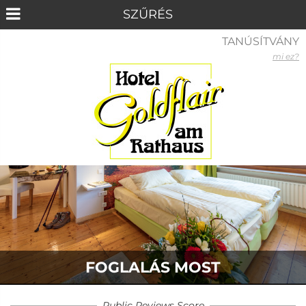
TANÚSÍTVÁNY
mi ez?
FOGLALÁS MOST
Public Reviews Score