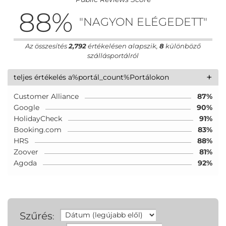
88
%
"NAGYON ELÉGEDETT"
Az összesítés
2,792
értékelésen alapszik,
8
különböző
szállásportálról
+
teljes értékelés a%portál_count%Portálokon
Customer Alliance
87%
Google
90%
HolidayCheck
91%
Booking.com
83%
HRS
88%
Zoover
81%
Agoda
92%
Szűrés
: