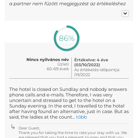
a partner nem fűzött megjegyzést az értékeléshez
86%
Nincs nyilvános név
Értékelve: 4 éve
Üzleti
(03/10/2022)
60-69 évek
Az értékelés időpontja:
09/2022
The hotel is closed on SundIay and nobody answers
phone calls and e-mails. Therefore, I was very
uncertain and stressed to get to the hotel on a
Sunday evening. In the end, I travelled to the hotel
after having found an alternative, just in case. But as
said, the ladies at the count...
több
Dear Guest,
Thank you for taking the time to rate your stay with us. We
are pleased that you had a pleasant journey and that you