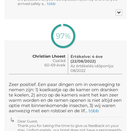
arrived safely a...
több
97%
Christian Lhoest
Értékelve: 4 éve
Család
(22/08/2022)
60-69 évek
Az értékelés időpontja:
08/2022
Zeer positief. Een paar dingen om in overweging te
nemen zijn: 1) koelkastje op de kamer om dranken
te koelen, 2) airco op de kamers want het kan zeer
warm worden en de ramen openen is niet altijd een
optie met binnenkomende insecten, 3) wij waren
aanwezig met een rolstoel en de lif...
több
Dear Guest,
Thank you for taking the time to give us feedback on your
stay. Unfortunately, our hotel does not have a permanently