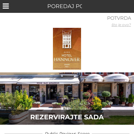
POTVRDA
što je ovo?
REZERVIRAJTE SADA
Public Reviews Score