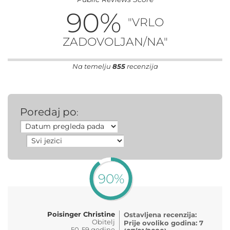
90
%
"VRLO
ZADOVOLJAN/NA"
Na temelju
855
recenzija
Poredaj po
:
90%
Poisinger Christine
Ostavljena recenzija:
Obitelj
Prije ovoliko godina: 7
50-59 godine