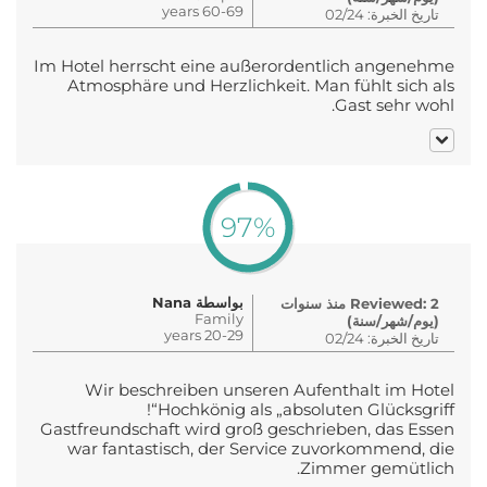
60-69 years
تاريخ الخبرة: 02/24
Im Hotel herrscht eine außerordentlich angenehme
Atmosphäre und Herzlichkeit. Man fühlt sich als
Gast sehr wohl.
97%
بواسطة Nana
Reviewed: 2 منذ سنوات
Family
(يوم/شهر/سنة)
20-29 years
تاريخ الخبرة: 02/24
Wir beschreiben unseren Aufenthalt im Hotel
Hochkönig als „absoluten Glücksgriff“!
Gastfreundschaft wird groß geschrieben, das Essen
war fantastisch, der Service zuvorkommend, die
Zimmer gemütlich.