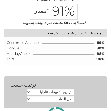
91
%
"ممتاز"
استنادًا إلى
584
تعليقات عبر
4
بوابات إلكترونية
+
متوسط التقييم عبر 4 بوابات إلكترونية
Customer Alliance
89%
Google
90%
HolidayCheck
98%
Yelp
100%
ترتيب حسب
: