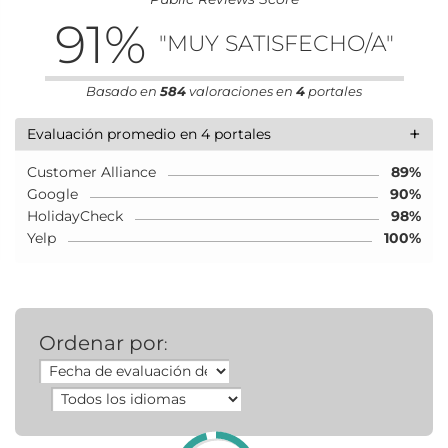
91
%
"MUY SATISFECHO/A"
Basado en
584
valoraciones en
4
portales
+
Evaluación promedio en 4 portales
Customer Alliance
89%
Google
90%
HolidayCheck
98%
Yelp
100%
Ordenar por
: