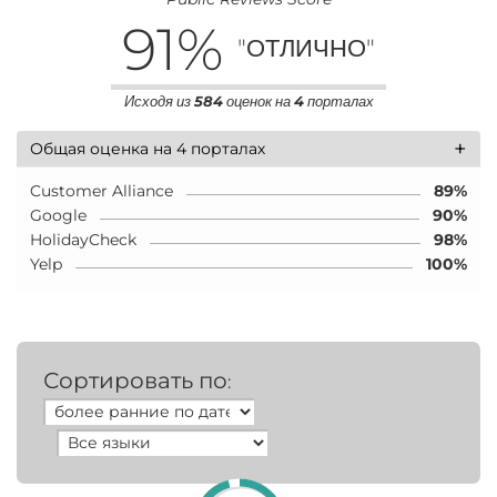
91
%
"ОТЛИЧНО"
Исходя из
584
оценок на
4
порталах
+
Общая оценка на 4 порталах
Customer Alliance
89%
Google
90%
HolidayCheck
98%
Yelp
100%
Сортировать по
: