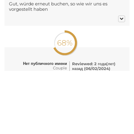
Gut, würde erneut buchen, so wie wir uns es
vorgestellt haben
68%
Нет публичного имени
Reviewed: 2 года(лет)
Couple
назад (06/02/2024)
60-69 years
Дата опыта: 02/2024
Gut, Personal sehr freundlich. Im Ort zu wenig los
73%