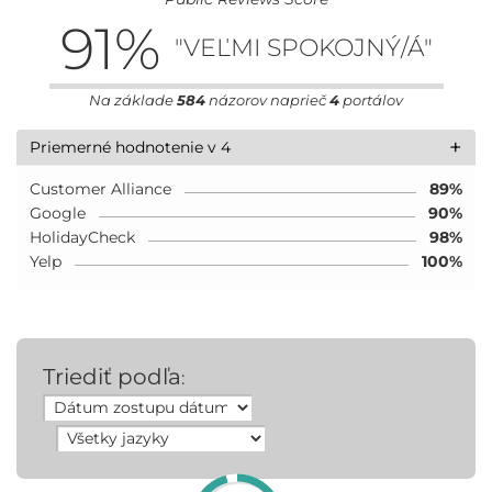
91
%
"VEĽMI SPOKOJNÝ/Á"
Na základe
584
názorov naprieč
4
portálov
+
Priemerné hodnotenie v 4
Customer Alliance
89%
Google
90%
HolidayCheck
98%
Yelp
100%
Triediť podľa
: