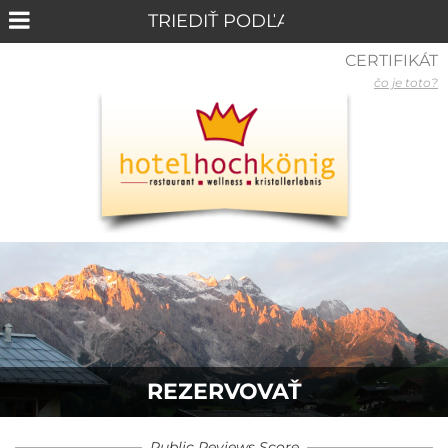
CERTIFIKÁT
čo je toto?
REZERVOVAŤ
Public Reviews Score