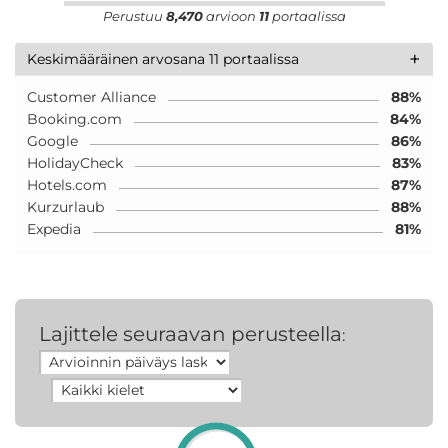
Perustuu
8,470
arvioon
11
portaalissa
+
Keskimääräinen arvosana 11 portaalissa
Customer Alliance
88%
Booking.com
84%
Google
86%
HolidayCheck
83%
Hotels.com
87%
Kurzurlaub
88%
Expedia
81%
Lajittele seuraavan perusteella
: