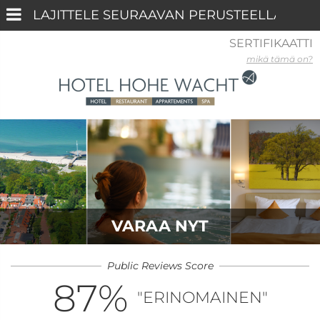
SERTIFIKAATTI
mikä tämä on?
VARAA NYT
Public Reviews Score
87
%
"ERINOMAINEN"