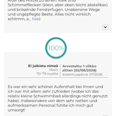
Alter des Hotols zu sehen: Kalk und
Schimmelflecken (klein, aber eben leicht abstellbar)
und bröselnde Fensterfugen. Unebenene Wege
und ungepflegte Beete. Alles nicht wirklich
schlimm, a...
lisää
100%
Ei julkista nimeä
Arvosteltu: 1 viikko
Yksin
sitten (02/08/2026)
70-79 vuotta
Kokemuspäivä: 07/2026
Es war ein sehr schöner Aufenthalt bei Ihnen und
ich war mit allem sehr zufrieden (wobei ich das
relativ kleine Schwimmbad allerdings nicht genutzt
habe). Insbesondere von dem sehr netten und
aufmerksamen Personal fühlte ich mich gut
umsorgt!