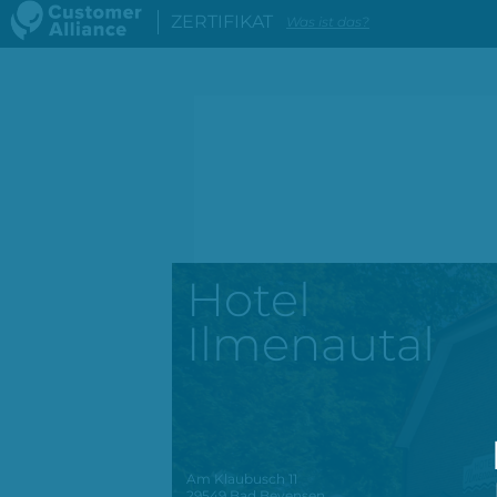
ZERTIFIKAT
Was ist das?
Hotel
Ilmenautal
Am Klaubusch 11
29549
Bad Bevensen