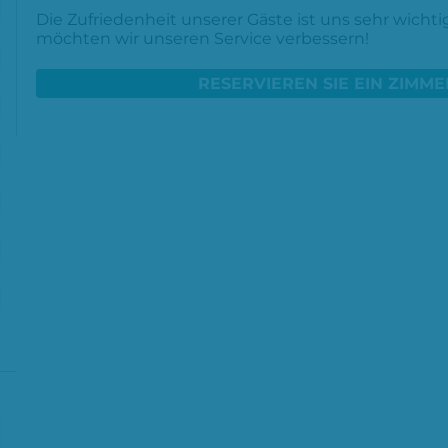
Die Zufriedenheit unserer Gäste ist uns sehr wicht
möchten wir unseren Service verbessern!
%
RESERVIEREN SIE EIN ZIMME
%
%
%
%
%