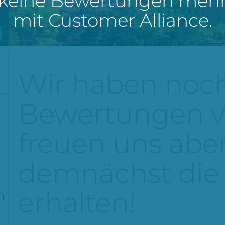
keine Bewertungen meh
mit Customer Alliance.
Wir haben noch
Bewertungen vo
freuen uns aber
demnächst die 
erhalten!
n
%