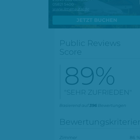
05821 5400
www.ilmenautal.de
JETZT BUCHEN
Public Reviews
Score
89
%
"SEHR ZUFRIEDEN"
Basierend auf
396
Bewertungen
Bewertungskriterie
Zimmer
86 