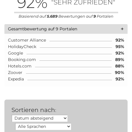
92
%
"SEHR ZUFRIEDEN"
Basierend auf
5.689
Bewertungen auf
9
Portalen
+
Gesamtbewertung auf 9 Portalen
Customer Alliance
92%
HolidayCheck
95%
Google
92%
Booking.com
89%
Hotels.com
88%
Zoover
90%
Expedia
92%
Sortieren nach
: