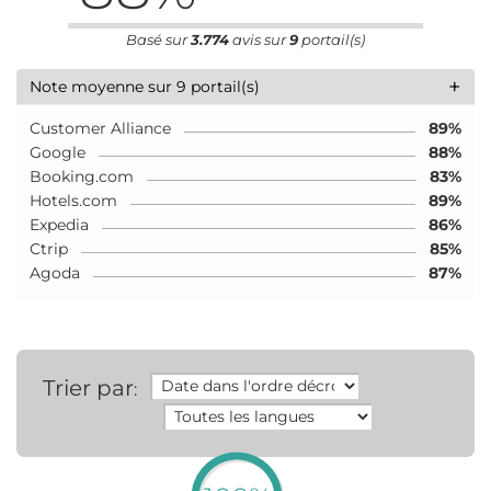
Basé sur
3.774
avis sur
9
portail(s)
+
Note moyenne sur 9 portail(s)
Customer Alliance
89%
Google
88%
Booking.com
83%
Hotels.com
89%
Expedia
86%
Ctrip
85%
Agoda
87%
Trier par
: