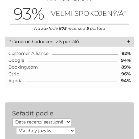
93
%
"VELMI SPOKOJENÝ/Á"
Na základě
875
recenzí z
5
portálů
+
Průměrné hodnocení z 5 portálů
Customer Alliance
92%
Google
94%
Booking.com
89%
Ctrip
96%
Agoda
94%
Seřadit podle
: