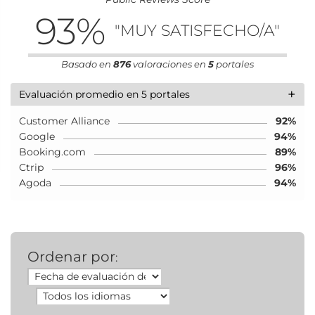
93
%
"MUY SATISFECHO/A"
Basado en
876
valoraciones en
5
portales
+
Evaluación promedio en 5 portales
Customer Alliance
92%
Google
94%
Booking.com
89%
Ctrip
96%
Agoda
94%
Ordenar por
: