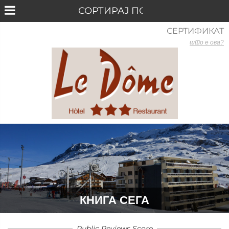
СЕРТИФИКАТ
што е ова?
КНИГА СЕГА
Public Reviews Score