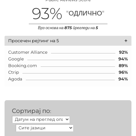
93
%
"ОДЛИЧНО"
Врз основа на
875
прегледи на
5
+
Просечен рејтинг на 5
Customer Alliance
92%
Google
94%
Booking.com
89%
Ctrip
96%
Agoda
94%
Сортирај по
: