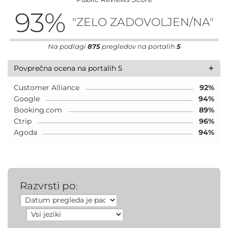
93
%
"ZELO ZADOVOLJEN/NA"
Na podlagi
875
pregledov na portalih
5
+
Povprečna ocena na portalih 5
Customer Alliance
92%
Google
94%
Booking.com
89%
Ctrip
96%
Agoda
94%
Razvrsti po
: