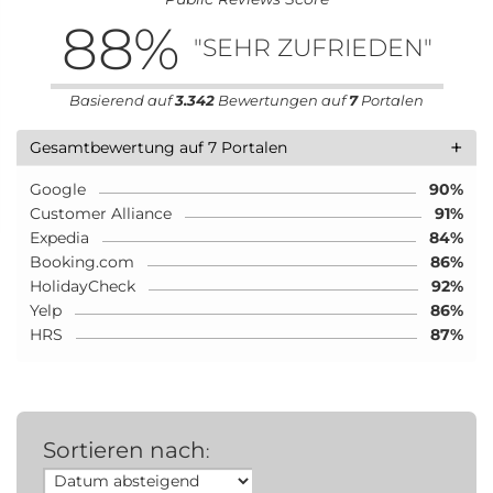
88
%
"SEHR ZUFRIEDEN"
Basierend auf
3.342
Bewertungen auf
7
Portalen
+
Gesamtbewertung auf 7 Portalen
Google
90%
Customer Alliance
91%
Expedia
84%
Booking.com
86%
HolidayCheck
92%
Yelp
86%
HRS
87%
Sortieren nach
: