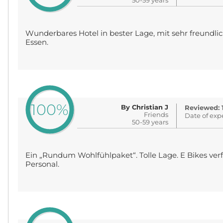
50-59 years
Wunderbares Hotel in bester Lage, mit sehr freundl
Essen.
100%
By Christian J
Reviewed: 
Friends
Date of exp
50-59 years
Ein „Rundum Wohlfühlpaket“. Tolle Lage. E Bikes verf
Personal.