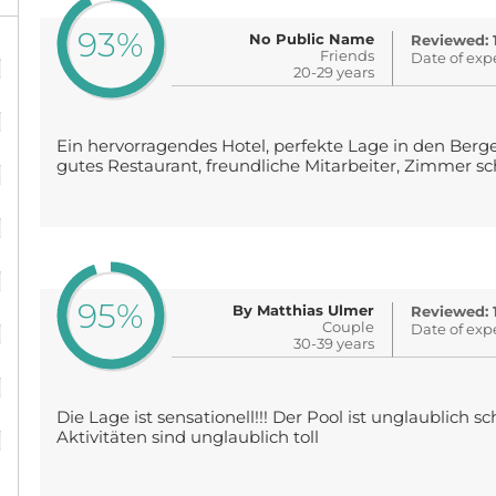
93%
No Public Name
Reviewed: 
%
Friends
Date of exp
20-29 years
%
Ein hervorragendes Hotel, perfekte Lage in den Berg
%
gutes Restaurant, freundliche Mitarbeiter, Zimmer s
%
%
95%
By Matthias Ulmer
Reviewed: 
%
Couple
Date of exp
30-39 years
%
Die Lage ist sensationell!!! Der Pool ist unglaublich 
%
Aktivitäten sind unglaublich toll