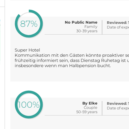
87%
No Public Name
Reviewed: 
Family
Date of exp
30-39 years
Super Hotel
Kommunikation mit den Gästen könnte proaktiver sei
frühzeitig informiert sein, dass Dienstag Ruhetag ist 
insbesondere wenn man Halbpension bucht.
100%
By Elke
Reviewed: 
Couple
Date of exp
50-59 years