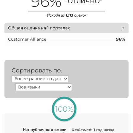
96
%
"ОТЛИЧНО"
Исходя из
1,113
оценок
+
Общая оценка на 1 порталах
Customer Alliance
96%
Сортировать по
:
100%
Нет публичного имени
Reviewed: 1 год назад