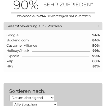
90
%
"SEHR ZUFRIEDEN"
Basierend auf
1.764
Bewertungen auf
7
Portalen
+
Gesamtbewertung auf 7 Portalen
Google
94%
Booking.com
84%
Customer Alliance
90%
HolidayCheck
99%
Expedia
90%
Yelp
80%
HRS
87%
Sortieren nach
: