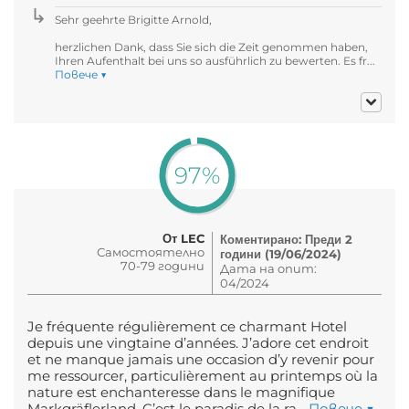
Sehr geehrte Brigitte Arnold,
herzlichen Dank, dass Sie sich die Zeit genommen haben,
Ihren Aufenthalt bei uns so ausführlich zu bewerten. Es fr...
Повече ▼
97%
От LEC
Коментирано: Преди 2
Самостоятелно
години (19/06/2024)
70-79 години
Дата на опит:
04/2024
Je fréquente régulièrement ce charmant Hotel
depuis une vingtaine d’années. J’adore cet endroit
et ne manque jamais une occasion d’y revenir pour
me ressourcer, particulièrement au printemps où la
nature est enchanteresse dans le magnifique
Markgräflerland. C’est le paradis de la ra...
Повече ▼