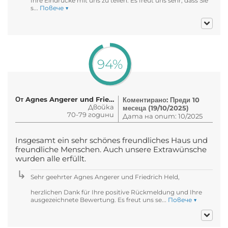
Ihre Eindrücke mit uns zu teilen. Es freut uns sehr, dass Sie
s...
Повече ▼
94%
От Agnes Angerer und Friedrich He..
Коментирано: Преди 10
Двойка
месеца (19/10/2025)
70-79 години
Дата на опит: 10/2025
Insgesamt ein sehr schönes freundliches Haus und
freundliche Menschen. Auch unsere Extrawünsche
wurden alle erfüllt.
Sehr geehrter Agnes Angerer und Friedrich Held,
herzlichen Dank für Ihre positive Rückmeldung und Ihre
ausgezeichnete Bewertung. Es freut uns se...
Повече ▼