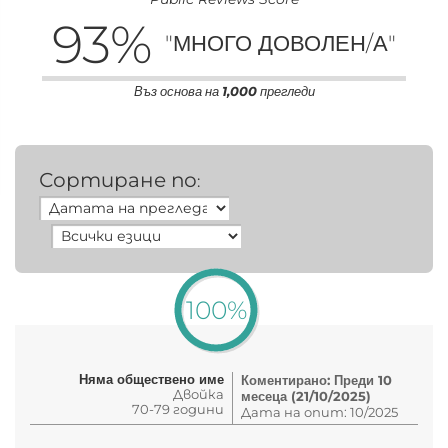
93
%
"МНОГО ДОВОЛЕН/А"
Въз основа на
1,000
прегледи
Сортиране по
:
100%
Няма обществено име
Коментирано: Преди 10
Двойка
месеца (21/10/2025)
70-79 години
Дата на опит: 10/2025