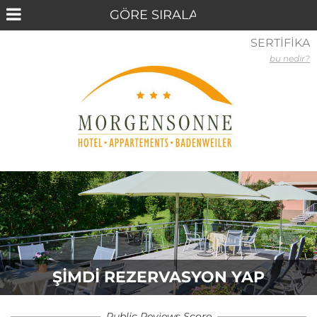
SERTİFİKA
bu nedir?
ŞIMDI REZERVASYON YAP
Public Reviews Score