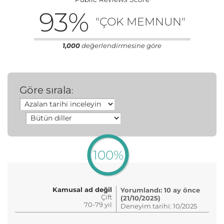
93
%
"ÇOK MEMNUN"
1,000
değerlendirmesine göre
Göre sırala
:
100%
Kamusal ad değil
Yorumlandı: 10 ay önce
Çift
(21/10/2025)
70-79 yıl
Deneyim tarihi: 10/2025