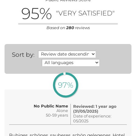
95
%
"VERY SATISFIED"
Based on
280
reviews
Sort by
:
97%
No Public Name
Reviewed: 1 year ago
Alone
(31/05/2025)
50-59 years
Date of experience:
05/2025
Ruhiges, schönes, sauberes, schön gelegenes, Hotel,