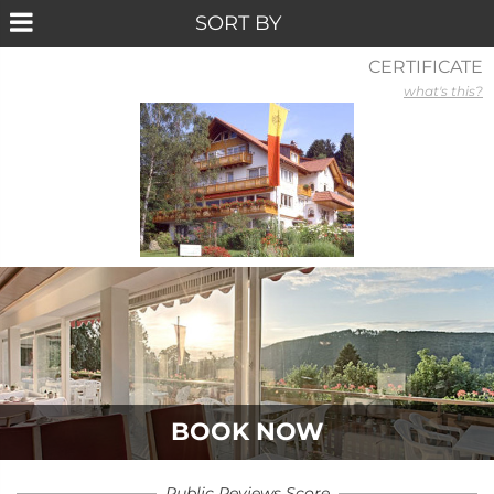
CERTIFICATE
what's this?
BOOK NOW
Public Reviews Score