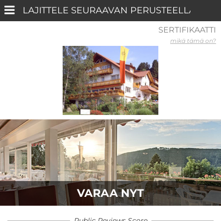
SERTIFIKAATTI
mikä tämä on?
VARAA NYT
Public Reviews Score