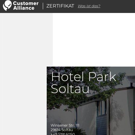
ZERTIFIKAT
Was ist das?
Hotel Park
Soltau
Winsener Str. 111
29614
Soltau
+49 5191 6050