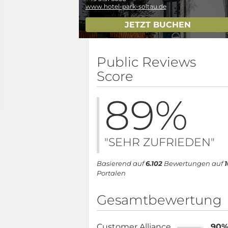
www.hotel-park-soltau.de
JETZT BUCHEN
Public Reviews
Score
89
%
"SEHR ZUFRIEDEN"
Basierend auf
6.102
Bewertungen auf
1
Portalen
Gesamtbewertung
Customer Alliance
90