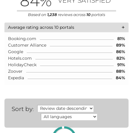
84
%
"VERY SATISFIED"
Based on
1,238
reviews across
10
portals
+
Average rating across 10 portals
Booking.com
81%
Customer Alliance
89%
Google
86%
Hotels.com
82%
HolidayCheck
91%
Zoover
88%
Expedia
84%
Sort by
: