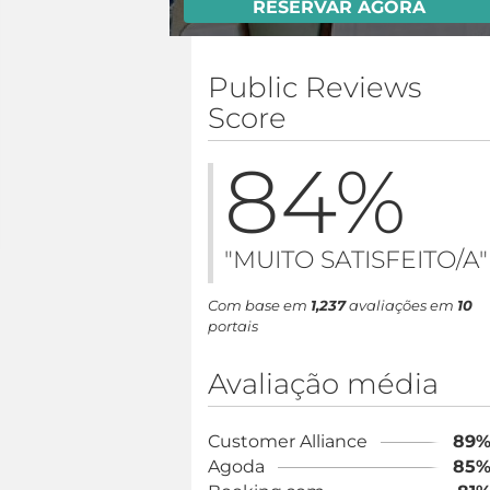
RESERVAR AGORA
Public Reviews
Score
84
%
"MUITO SATISFEITO/A"
Com base em
1,237
avaliações em
10
portais
Avaliação média
Customer Alliance
89
Agoda
85