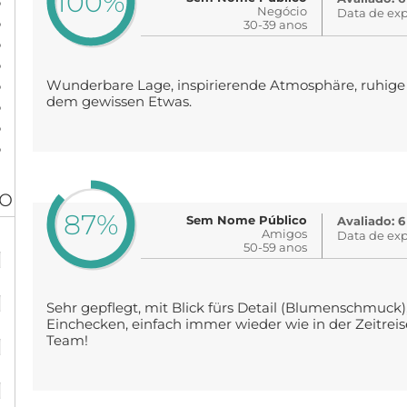
100%
%
Negócio
Data de exp
%
30-39 anos
%
%
%
Wunderbare Lage, inspirierende Atmosphäre, ruhige 
dem gewissen Etwas.
%
%
%
ão
87%
Sem Nome Público
Avaliado: 6
Amigos
Data de exp
%
50-59 anos
%
Sehr gepflegt, mit Blick fürs Detail (Blumenschmuc
Einchecken, einfach immer wieder wie in der Zeitrei
%
Team!
%