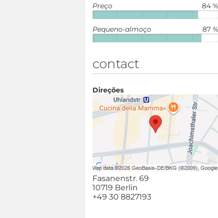
Preço
84 
Pequeno-almoço
87 
contact
Direções
Fasanenstr. 69
10719 Berlin
+49 30 8827193