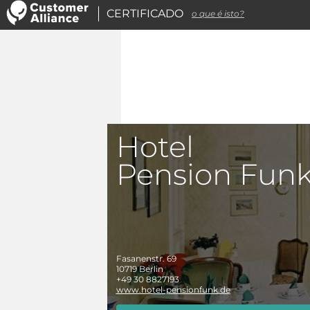
CERTIFICADO
o que é isto?
Hotel
Pension Fun
Fasanenstr. 69
10719
Berlin
+49 30 8827193
www.hotel-pensionfunk.de