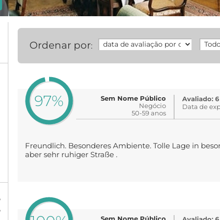
Ordenar por
:
97%
Sem Nome Público
Avaliado: 6
Negócio
Data de exp
50-59 anos
Freundlich. Besonderes Ambiente. Tolle Lage in beson
aber sehr ruhiger Straße .
%
%
Sem Nome Público
Avaliado: 6