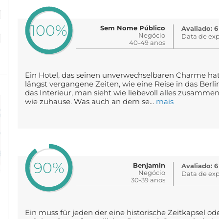
%
100%
Sem Nome Público
Avaliado: 6
%
Negócio
Data de exp
40-49 anos
Ein Hotel, das seinen unverwechselbaren Charme hat. 
längst vergangene Zeiten, wie eine Reise in das Berli
das Interieur, man sieht wie liebevoll alles zusammeng
wie zuhause. Was auch an dem se...
mais
90%
Benjamin
Avaliado: 6
Negócio
Data de exp
30-39 anos
Ein muss für jeden der eine historische Zeitkapsel od