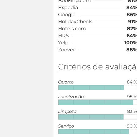
Booking.com
81
Expedia
84
Google
86
HolidayCheck
91
Hotels.com
82
HRS
64
Yelp
100
Zoover
88
Critérios de avaliaç
Quarto
84 
Localização
95 
Limpeza
83 
Serviço
90 