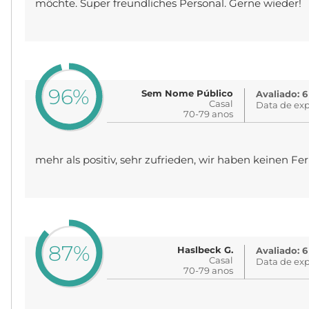
möchte. Super freundliches Personal. Gerne wieder!
96%
Sem Nome Público
Avaliado: 6
Casal
Data de exp
70-79 anos
mehr als positiv, sehr zufrieden, wir haben keinen Fe
87%
Haslbeck G.
Avaliado: 6
Casal
Data de exp
70-79 anos