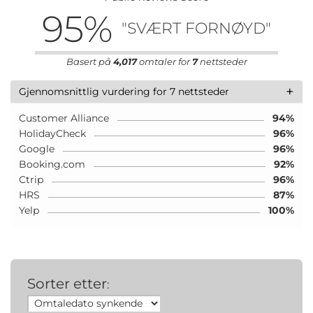
95
%
"SVÆRT FORNØYD"
Basert på
4,017
omtaler for
7
nettsteder
+
Gjennomsnittlig vurdering for 7 nettsteder
Customer Alliance
94%
HolidayCheck
96%
Google
96%
Booking.com
92%
Ctrip
96%
HRS
87%
Yelp
100%
Sorter etter
: