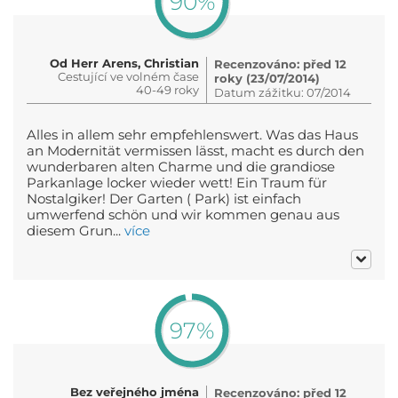
90%
Od Herr Arens, Christian
Recenzováno: před 12
Cestující ve volném čase
roky (23/07/2014)
40-49 roky
Datum zážitku: 07/2014
Alles in allem sehr empfehlenswert. Was das Haus
an Modernität vermissen lässt, macht es durch den
wunderbaren alten Charme und die grandiose
Parkanlage locker wieder wett! Ein Traum für
Nostalgiker! Der Garten ( Park) ist einfach
umwerfend schön und wir kommen genau aus
diesem Grun...
více
97%
Bez veřejného jména
Recenzováno: před 12