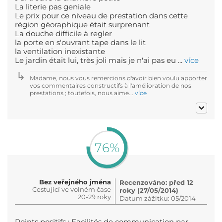
La literie pas geniale
Le prix pour ce niveau de prestation dans cette
région géoraphique était surprenant
La douche difficile à regler
la porte en s'ouvrant tape dans le lit
la ventilation inexistante
Le jardin était lui, très joli mais je n'ai pas eu ...
více
Madame, nous vous remercions d'avoir bien voulu apporter
vos commentaires constructifs à l'amélioration de nos
prestations ; toutefois, nous aime...
více
76%
Bez veřejného jména
Recenzováno: před 12
Cestující ve volném čase
roky (27/05/2014)
20-29 roky
Datum zážitku: 05/2014
Points positifs : Facilités de communication par