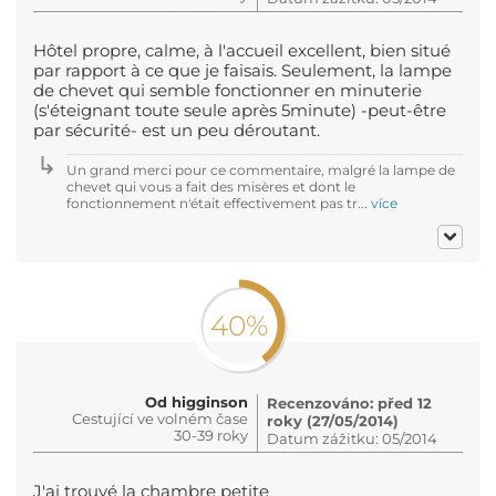
Hôtel propre, calme, à l'accueil excellent, bien situé
par rapport à ce que je faisais. Seulement, la lampe
de chevet qui semble fonctionner en minuterie
(s'éteignant toute seule après 5minute) -peut-être
par sécurité- est un peu déroutant.
Un grand merci pour ce commentaire, malgré la lampe de
chevet qui vous a fait des misères et dont le
fonctionnement n'était effectivement pas tr...
více
40%
Od higginson
Recenzováno: před 12
Cestující ve volném čase
roky (27/05/2014)
30-39 roky
Datum zážitku: 05/2014
J'ai trouvé la chambre petite