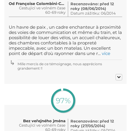
Od Françoise Colombini-Cordier
Recenzováno: před 12
Cestující ve volném čase
roky (08/06/2014)
60-69 roky
Datum zážitku: 06/2014
Un havre de paix , un cadre enchanteur à proximité
des voies de communication et même du train, et la
possibilité de louer des vélos, un accueil chaleureux,
des chambres confortables à la propreté
impeccable, avec un bon matelas. Un excellent
point de départ d'où rayonner dans une r...
více
Mille mercis de ce témoignage, nous apprécions
grandement !!
97%
Bez veřejného jména
Recenzováno: před 12
Cestující ve volném čase
roky (27/05/2014)
60-69 roky
Datum zážitku: 05/2014