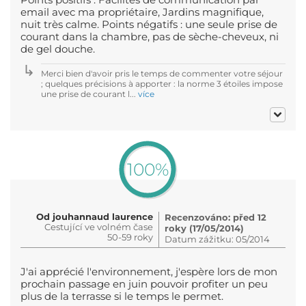
email avec ma propriétaire, Jardins magnifique,
nuit très calme. Points négatifs : une seule prise de
courant dans la chambre, pas de sèche-cheveux, ni
de gel douche.
Merci bien d'avoir pris le temps de commenter votre séjour
; quelques précisions à apporter : la norme 3 étoiles impose
une prise de courant l...
více
100%
Od jouhannaud laurence
Recenzováno: před 12
Cestující ve volném čase
roky (17/05/2014)
50-59 roky
Datum zážitku: 05/2014
J'ai apprécié l'environnement, j'espère lors de mon
prochain passage en juin pouvoir profiter un peu
plus de la terrasse si le temps le permet.