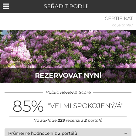
CERTIFIKÁT
co je tohle?
REZERVOVAT NYNÍ
Public Reviews Score
85
%
"VELMI SPOKOJENÝ/Á"
Na základě
223
recenzí z
2
portálů
+
Průměrné hodnocení z 2 portálů