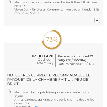
Merci pour ce commentaire de clientes fidèles !! Il fait bien
plaisir !!
Vielen Dank für diesen Kommentar von treuen Kunden !! Es
macht viel Spaß !!
73%
Od HELLARD
Recenzováno: před 12
Obchodní
roky (20/06/2014)
60-69 roky
Datum zážitku: 06/2014
HOTEL TRES CORRECTE RECOMMADABLE LE
PARQUET DE LA CHAMBRE FAIT UN PEU DE
BRUIT...
Merci bien d'avoir pris le temps de commenter votre
séjour...
Ah, les parquets qui grincent, c'est le charme des vieilles
demeures...
Mais, pas d...
více