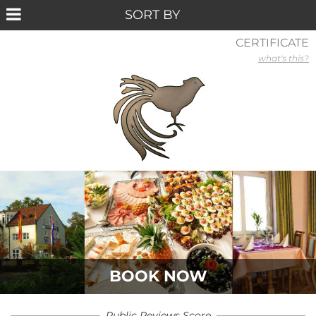
CERTIFICATE
what's this?
BOOK NOW
Public Reviews Score