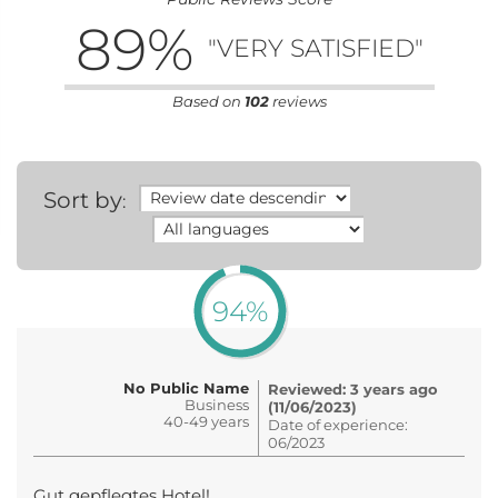
89
%
"VERY SATISFIED"
Based on
102
reviews
Sort by
:
94%
No Public Name
Reviewed: 3 years ago
Business
(11/06/2023)
40-49 years
Date of experience:
06/2023
Gut gepflegtes Hotel!