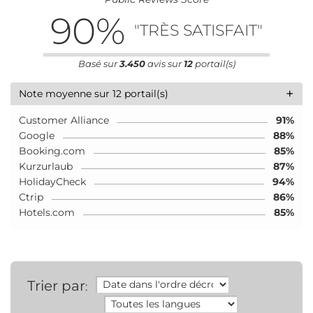
90
%
"TRÈS SATISFAIT"
Basé sur
3.450
avis sur
12
portail(s)
+
Note moyenne sur 12 portail(s)
Customer Alliance
91%
Google
88%
Booking.com
85%
Kurzurlaub
87%
HolidayCheck
94%
Ctrip
86%
Hotels.com
85%
Trier par
: