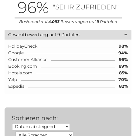
96
%
"SEHR ZUFRIEDEN"
Basierend auf
4.093
Bewertungen auf
9
Portalen
+
Gesamtbewertung auf 9 Portalen
HolidayCheck
98%
Google
94%
Customer Alliance
95%
Booking.com
89%
Hotels.com
85%
Yelp
70%
Expedia
82%
Sortieren nach
: