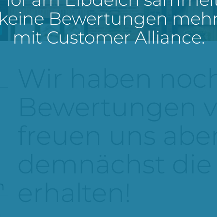
keine Bewertungen meh
mit Customer Alliance.
Wir haben noch
Bewertungen vo
freuen uns aber
demnächst die 
erhalten!
n
%