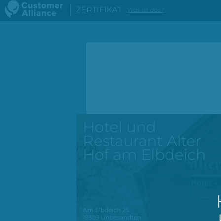
ZERTIFIKAT
Was ist das?
Hotel und
Restaurant Alter
Hof am Elbdeich
Am Elbdeich 25
19309
Unbesandten