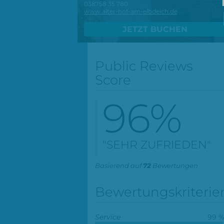
038758 35 780
www.alter-hof-am-elbdeich.de
JETZT BUCHEN
Public Reviews
Score
96
%
"SEHR ZUFRIEDEN"
Basierend auf
72
Bewertungen
Bewertungskriterie
Service
99 