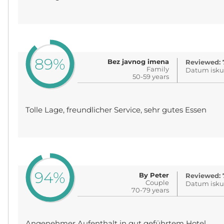
89%
Bez javnog imena
Reviewed: 
Family
Datum iskus
50-59 years
Tolle Lage, freundlicher Service, sehr gutes Essen
94%
By Peter
Reviewed: 7
Couple
Datum iskus
70-79 years
Angenehmer Aufenthalt in gut geführtem Hotel.