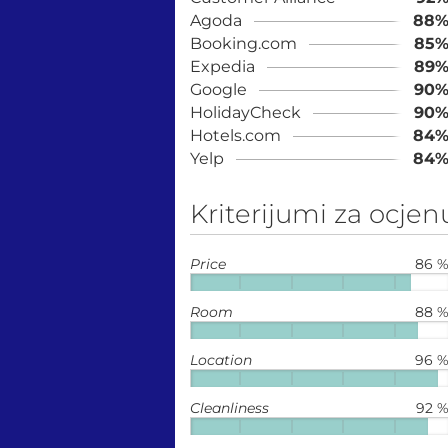
Agoda
88
Booking.com
85
Expedia
89
Google
90
HolidayCheck
90
Hotels.com
84
Yelp
84
Kriterijumi za ocjen
Price
86 
Room
88 
Location
96 
Cleanliness
92 