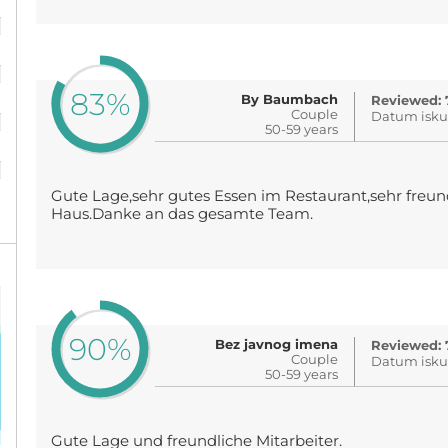
%
%
83%
By Baumbach
Reviewed: 
%
Couple
Datum iskus
50-59 years
%
Gute Lage,sehr gutes Essen im Restaurant,sehr freun
Haus.Danke an das gesamte Team.
90%
Bez javnog imena
Reviewed: 
Couple
Datum iskus
50-59 years
Gute Lage und freundliche Mitarbeiter.