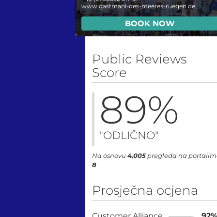
www.gastmahl-des-meeres-ruegen.de
BOOK NOW
Public Reviews
Score
89
%
"ODLIČNO"
Na osnovu
4,005
pregleda na portali
8
Prosječna ocjena
Customer Alliance
92