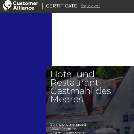
CERTIFICATE
šta je ovo?
Hotel und
Restaurant
Gastmahl des
Meeres
Strandpromenade 2
18546
Sassnitz
+49 (0) 38392 517-0