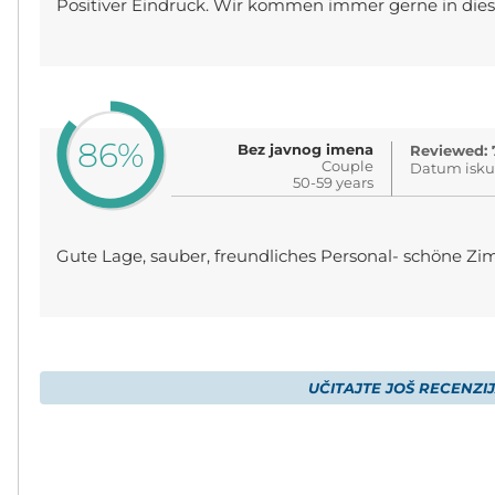
Positiver Eindruck. Wir kommen immer gerne in dies
86%
Bez javnog imena
Reviewed: 
Couple
Datum iskus
50-59 years
Gute Lage, sauber, freundliches Personal- schöne Zi
UČITAJTE JOŠ RECENZI