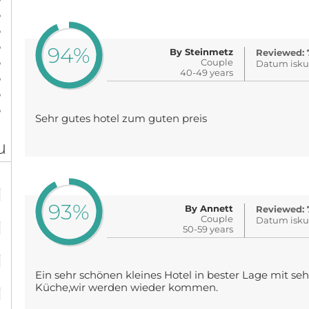
%
%
%
94%
By Steinmetz
Reviewed: 
%
Couple
Datum iskus
40-49 years
%
%
%
Sehr gutes hotel zum guten preis
u
%
93%
By Annett
Reviewed: 
%
Couple
Datum iskus
50-59 years
%
Ein sehr schönen kleines Hotel in bester Lage mit se
%
Küche,wir werden wieder kommen.