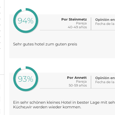
%
%
94%
%
Por Steinmetz
Opinión en
Pareja
Fecha de la
%
40-49 años
%
%
%
Sehr gutes hotel zum guten preis
%
93%
Por Annett
Opinión en
Pareja
%
Fecha de la
50-59 años
%
Ein sehr schönen kleines Hotel in bester Lage mit se
%
Küche,wir werden wieder kommen.