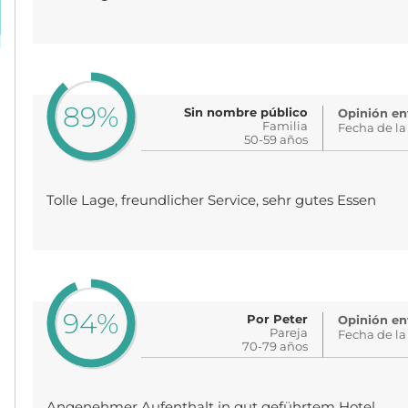
89%
Sin nombre público
Opinión en
Familia
Fecha de la
50-59 años
Tolle Lage, freundlicher Service, sehr gutes Essen
94%
Por Peter
Opinión env
Pareja
Fecha de la
70-79 años
Angenehmer Aufenthalt in gut geführtem Hotel.