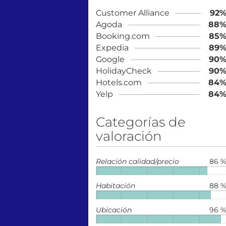
Customer Alliance
92
Agoda
88
Booking.com
85
Expedia
89
Google
90
HolidayCheck
90
Hotels.com
84
Yelp
84
Categorías de
valoración
Relación calidad/precio
86 
Habitación
88 
Ubicación
96 