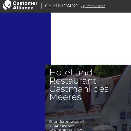
CERTIFICADO
¿qué es esto?
Hotel und
Restaurant
Gastmahl des
Meeres
Strandpromenade 2
18546
Sassnitz
+49 (0) 38392 517-0