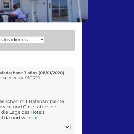
viada: hace 7 años (08/01/2020)
 experiencia: 01/2020
des schön mit Hafenambiente
rvice und Gaststätte sind
 die Lage des Hotels
 da und w...
más