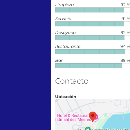
Limpieza
92 
Servicio
91 
Desayuno
92 
Restaurante
94 
Bar
89 
Contacto
Ubicación