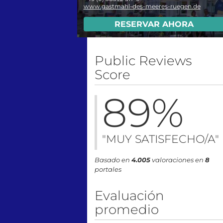
www.gastmahl-des-meeres-ruegen.de
RESERVAR AHORA
Public Reviews
Score
89
%
"MUY SATISFECHO/A"
Basado en
4.005
valoraciones en
8
portales
Evaluación
promedio