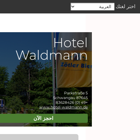
اختر لغتك
Hotel
Waldmann
Parkstraße 5
Schwangau
87645
+49 (0) 83628426
www.hotel-waldmann.de
احجز الآن