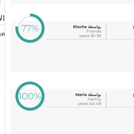
ال
77%
بواسطة Rische
Friends
الا
30-39 years
5
100%
u
بواسطة Maria
Family
6
40-49 years