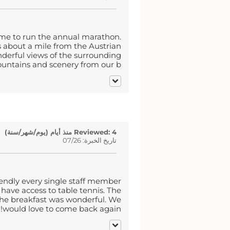
me to run the annual marathon.
s about a mile from the Austrian
nderful views of the surrounding
ntains and scenery from our b...
Reviewed: 4 منذ أيام (يوم/شهر/سنة)
تاريخ الخبرة: 07/26
iendly every single staff member
 have access to table tennis. The
d the breakfast was wonderful. We
would love to come back again!