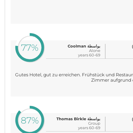
77%
بواسطة Coolman
Alone
60-69 years
Gutes Hotel, gut zu erreichen. Frühstück und Resta
Zimmer aufgrund d
87%
بواسطة Thomas Birkle
Group
60-69 years