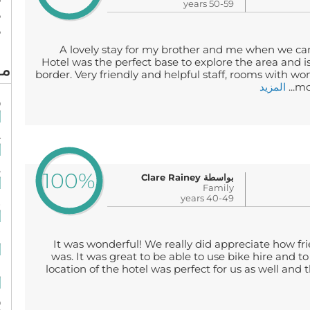
50-59 years
%
%
A lovely stay for my brother and me when we ca
Hotel was the perfect base to explore the area and i
مع
border. Very friendly and helpful staff, rooms with wo
mou
المزيد
%
%
%
100%
بواسطة Clare Rainey
Family
40-49 years
%
%
It was wonderful! We really did appreciate how fr
was. It was great to be able to use bike hire and to
location of the hotel was perfect for us as well an
%
%