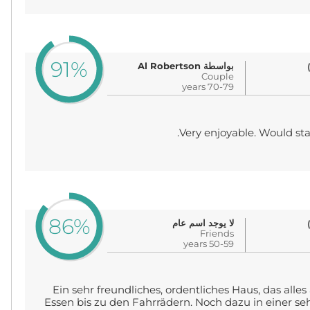
91%
بواسطة Al Robertson
Couple
70-79 years
Very enjoyable. Would stay
86%
لا يوجد اسم عام
Friends
50-59 years
Ein sehr freundliches, ordentliches Haus, das all
Essen bis zu den Fahrrädern. Noch dazu in einer s