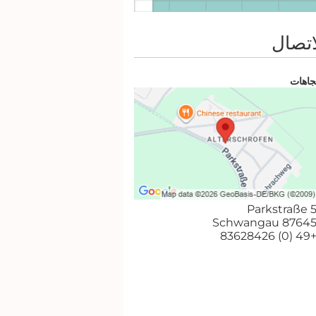
اتصال
تجاهات
Parkstraße 
87645 Schwanga
+49 (0) 8362842