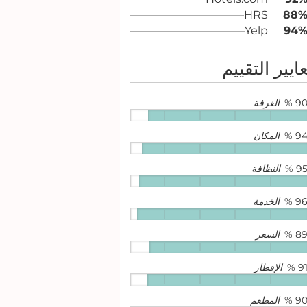
HRS
88
Yelp
94
ايير التقييم
90 
الغرفة
94 
المكان
95 
النظافة
96 
الخدمة
89 
السعر
91 
الإفطار
90 
المطعم