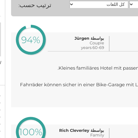
ترتيب حسب
:
94%
بواسطة Jürgen
Couple
60-69 years
ا
Kleines familiäres Hotel mit passe
Fahrräder können sicher in einer Bike-Garage mit 
%
%
%
%
%
100%
%
بواسطة Rich Cleverley
Family
%