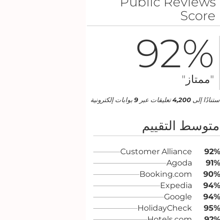
Public Reviews
Score
92
%
"ممتاز"
ستنادًا إلى
4,200
تعليقات عبر
9
بوابات إلكترونية
متوسط التقييم
Customer Alliance
92
Agoda
91
Booking.com
90
Expedia
94
Google
94
HolidayCheck
95
Hotels.com
92