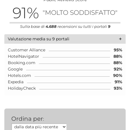
91
%
"MOLTO SODDISFATTO"
Sulla base di
4.688
recensioni su tutti i portali
9
+
Valutazione media su 9 portali
Customer Alliance
95%
HotelNavigator
88%
Booking.com
88%
Google
92%
Hotels.com
90%
Expedia
91%
HolidayCheck
93%
Ordina per
: