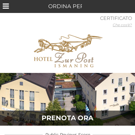
CERTIFICATO
Che cos'è?
PRENOTA ORA
Public Reviews Score