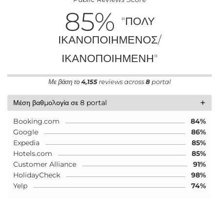
85
%
"ΠΟΛΎ
ΙΚΑΝΟΠΟΙΗΜΈΝΟΣ/
ΙΚΑΝΟΠΟΙΗΜΈΝΗ"
Με βάση το
4,155
reviews across
8
portal
+
Μέση βαθμολογία σε 8 portal
Booking.com
84%
Google
86%
Expedia
85%
Hotels.com
85%
Customer Alliance
91%
HolidayCheck
98%
Yelp
74%